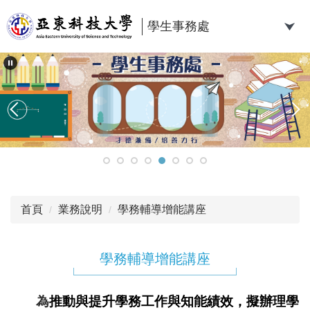
跳
到
學生事務處
主
要
內
容
區
首頁
業務說明
學務輔導增能講座
學務輔導增能講座
為
推動與提升學務工作與知能績效，擬辦理學